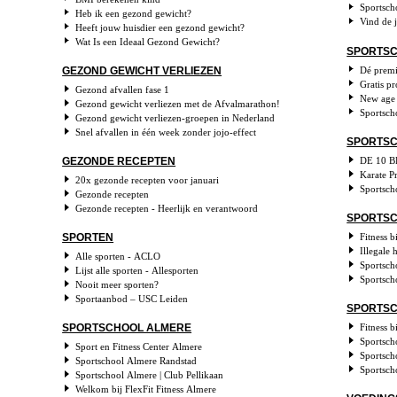
Sportsch
Heb ik een gezond gewicht?
Vind de 
Heeft jouw huisdier een gezond gewicht?
Wat Is een Ideaal Gezond Gewicht?
SPORTSC
Dé premi
GEZOND GEWICHT VERLIEZEN
Gratis pr
Gezond afvallen fase 1
New age 
Gezond gewicht verliezen met de Afvalmarathon!
Sportsch
Gezond gewicht verliezen-groepen in Nederland
Snel afvallen in één week zonder jojo-effect
SPORTS
DE 10 BE
GEZONDE RECEPTEN
Karate P
20x gezonde recepten voor januari
Sportsch
Gezonde recepten
Gezonde recepten - Heerlijk en verantwoord
SPORTS
Fitness 
SPORTEN
Illegale 
Alle sporten - ACLO
Sportsch
Lijst alle sporten - Allesporten
Sportsch
Nooit meer sporten?
Sportaanbod – USC Leiden
SPORTSC
Fitness 
SPORTSCHOOL ALMERE
Sportsch
Sport en Fitness Center Almere
Sportsch
Sportschool Almere Randstad
Sportsch
Sportschool Almere | Club Pellikaan
Welkom bij FlexFit Fitness Almere