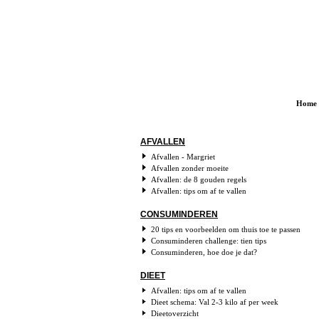
Home
AFVALLEN
Afvallen - Margriet
Afvallen zonder moeite
Afvallen: de 8 gouden regels
Afvallen: tips om af te vallen
CONSUMINDEREN
20 tips en voorbeelden om thuis toe te passen
Consuminderen challenge: tien tips
Consuminderen, hoe doe je dat?
DIEET
Afvallen: tips om af te vallen
Dieet schema: Val 2-3 kilo af per week
Dieetoverzicht