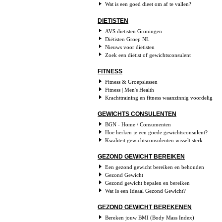
Wat is een goed dieet om af te vallen?
DIETISTEN
AVS diëtisten Groningen
Diëtisten Groep NL
Nieuws voor diëtisten
Zoek een diëtist of gewichtsconsulent
FITNESS
Fitness & Groepslessen
Fitness | Men's Health
Krachttraining en fitness waanzinnig voordelig
GEWICHTS CONSULENTEN
BGN - Home / Consumenten
Hoe herken je een goede gewichtsconsulent?
Kwaliteit gewichtsconsulenten wisselt sterk
GEZOND GEWICHT BEREIKEN
Een gezond gewicht bereiken en behouden
Gezond Gewicht
Gezond gewicht bepalen en bereiken
Wat Is een Ideaal Gezond Gewicht?
GEZOND GEWICHT BEREKENEN
Bereken jouw BMI (Body Mass Index)