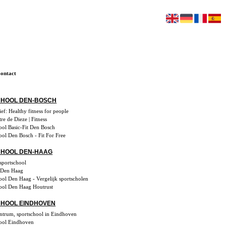
ontact
HOOL DEN-BOSCH
ef: Healthy fitness for people
re de Dieze | Fitness
ool Basic-Fit Den Bosch
ool Den Bosch - Fit For Free
HOOL DEN-HAAG
 sportschool
Den Haag
ool Den Haag - Vergelijk sportscholen
ool Den Haag Houtrust
HOOL EINDHOVEN
entrum, sportschool in Eindhoven
ool Eindhoven