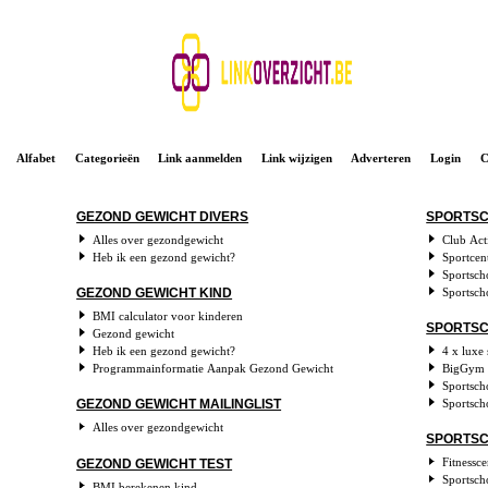
Alfabet
Categorieën
Link aanmelden
Link wijzigen
Adverteren
Login
C
GEZOND GEWICHT DIVERS
SPORTSC
Alles over gezondgewicht
Club Acti
Heb ik een gezond gewicht?
Sportcent
Sportsch
Sportsch
GEZOND GEWICHT KIND
BMI calculator voor kinderen
SPORTSC
Gezond gewicht
Heb ik een gezond gewicht?
4 x luxe
Programmainformatie Aanpak Gezond Gewicht
BigGym 
Sportsch
Sportsch
GEZOND GEWICHT MAILINGLIST
Alles over gezondgewicht
SPORTSC
Fitnessc
GEZOND GEWICHT TEST
Sportsch
BMI berekenen kind