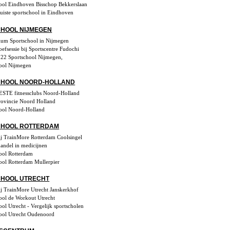
ool Eindhoven Bisschop Bekkerslaan
juiste sportschool in Eindhoven
HOOL NIJMEGEN
um Sportschool in Nijmegen
oefsessie bij Sportscentre Fudochi
22 Sportschool Nijmegen,
ool Nijmegen
CHOOL NOORD-HOLLAND
STE fitnessclubs Noord-Holland
rovincie Noord Holland
ool Noord-Holland
CHOOL ROTTERDAM
bij TrainMore Rotterdam Coolsingel
handel in medicijnen
ool Rotterdam
ool Rotterdam Mullerpier
HOOL UTRECHT
bij TrainMore Utrecht Janskerkhof
ool de Workout Utrecht
ool Utrecht - Vergelijk sportscholen
ool Utrecht Oudenoord